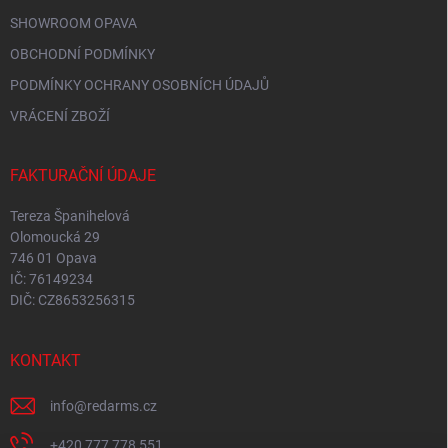
SHOWROOM OPAVA
OBCHODNÍ PODMÍNKY
PODMÍNKY OCHRANY OSOBNÍCH ÚDAJŮ
VRÁCENÍ ZBOŽÍ
FAKTURAČNÍ ÚDAJE
Tereza Španihelová
Olomoucká 29
746 01 Opava
IČ: 76149234
DIČ: CZ8653256315
KONTAKT
info
@
redarms.cz
+420 777 778 551