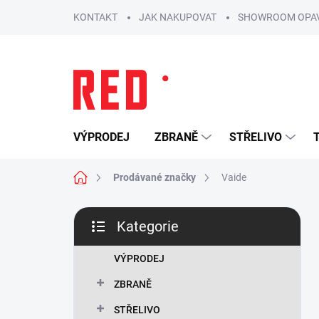
Přejít
KONTAKT
JAK NAKUPOVAT
SHOWROOM OPA
na
obsah
VÝPRODEJ
ZBRANĚ
STŘELIVO
Domů
Prodávané značky
Vaide
P
Kategorie
o
Přeskočit
s
kategorie
t
VÝPRODEJ
r
ZBRANĚ
a
n
STŘELIVO