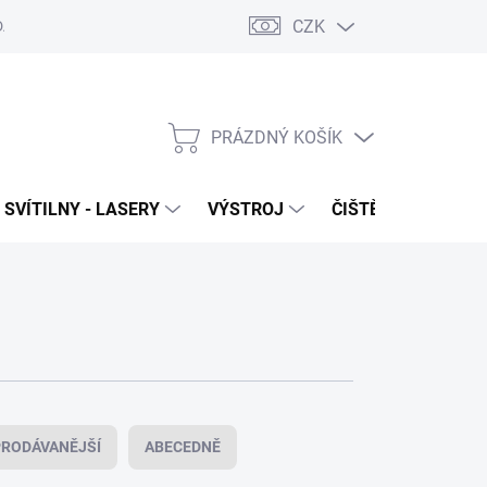
CZK
DAJŮ
VRÁCENÍ ZBOŽÍ
PRÁZDNÝ KOŠÍK
NÁKUPNÍ
KOŠÍK
SVÍTILNY - LASERY
VÝSTROJ
ČIŠTĚNÍ - NÁŘADÍ
RODÁVANĚJŠÍ
ABECEDNĚ