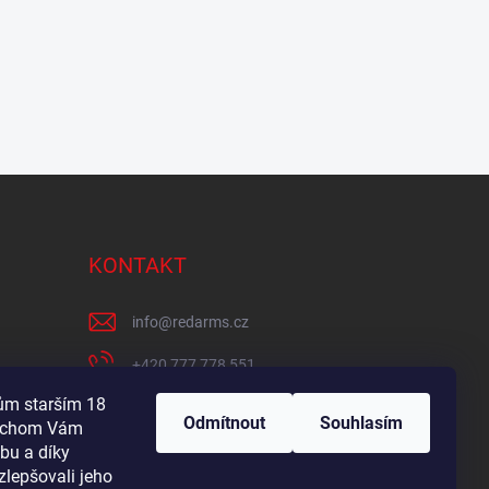
KONTAKT
info
@
redarms.cz
+420 777 778 551
lům starším 18
REDARMS na Facebooku
Odmítnout
Souhlasím
bychom Vám
redarms_cz/
bu a díky
zlepšovali jeho