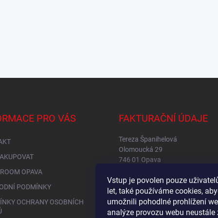
ORMACE PRO VÁS
FAKTURAČNÍ ÚDAJE
Tereza Španihelová
AKT
Olomoucká 29
NAKUPOVAT
746 01 Opava
IČ: 76149234
ROOM OPAVA
Vstup je povolen pouze uživate
DIČ: CZ8653256315
ODNÍ PODMÍNKY
let, také používáme cookies, a
umožnili pohodlné prohlížení we
ÍNKY OCHRANY OSOBNÍCH
Ů
analýze provozu webu neustále 