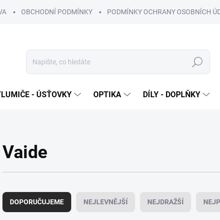
VA
OBCHODNÍ PODMÍNKY
PODMÍNKY OCHRANY OSOBNÍCH Ú
Hledat
TLUMIČE - ÚSŤOVKY
OPTIKA
DÍLY - DOPLŇKY
Vaide
Ř
a
DOPORUČUJEME
NEJLEVNĚJŠÍ
NEJDRAŽŠÍ
NEJP
z
e