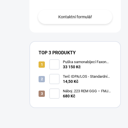
Kontaktní formulář
TOP 3 PRODUKTY
Puška samonabíjecí Faxon
Ascent pro AR-15 .223 Rem
33 150 Kč
10,5" – BLK
Terč IDPA/LOS - Standardní
velikost
14,50 Kč
Náboj .223 REM GGG – FMJ
55gr / PAPÍROVÉ BALENÍ
680 Kč