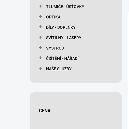
n
TLUMIČE - ÚSŤOVKY
í
p
OPTIKA
a
n
DÍLY - DOPLŇKY
e
SVÍTILNY - LASERY
l
VÝSTROJ
ČIŠTĚNÍ - NÁŘADÍ
NAŠE SLUŽBY
CENA