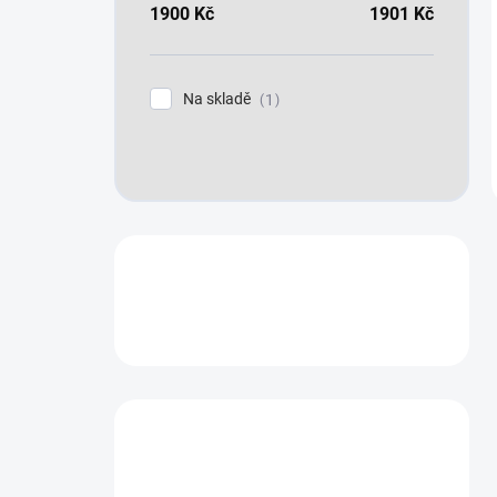
1900
Kč
1901
Kč
Na skladě
1
Máte otázku?
Obraťte se na nás.