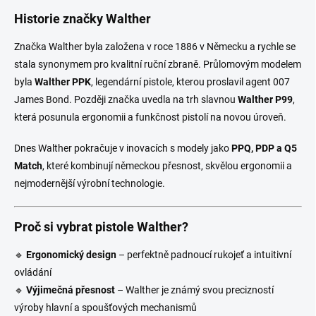
Historie značky Walther
Značka Walther byla založena v roce 1886 v Německu a rychle se
stala synonymem pro kvalitní ruční zbraně. Průlomovým modelem
byla
Walther PPK
, legendární pistole, kterou proslavil agent 007
James Bond. Později značka uvedla na trh slavnou
Walther P99
,
která posunula ergonomii a funkčnost pistolí na novou úroveň.
Dnes Walther pokračuje v inovacích s modely jako
PPQ, PDP a Q5
Match
, které kombinují německou přesnost, skvělou ergonomii a
nejmodernější výrobní technologie.
Proč si vybrat pistole Walther?
🔹
Ergonomický design
– perfektně padnoucí rukojeť a intuitivní
ovládání
🔹
Výjimečná přesnost
– Walther je známý svou precizností
výroby hlavní a spoušťových mechanismů