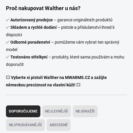
Proč nakupovat Walther u nás?
✅
Autorizovaný prodejce
– garance originálních produktů
✅
Skladem a rychlé dodání
– pistole a příslušenství ihned k
dispozici
✅
Odborné poradenství
– pomůžeme vám vybrat ten správný
model
✅
Testováno střelkyní
– produkty, které sama používám a mohu
doporučit
💥
Vyberte si pistoli Walther na MWARMS.CZ a zažijte
německou preciznost na vlastní kůži!
💥
Ř
a
DOPORUČUJEME
NEJLEVNĚJŠÍ
NEJDRAŽŠÍ
z
e
NEJPRODÁVANĚJŠÍ
ABECEDNĚ
n