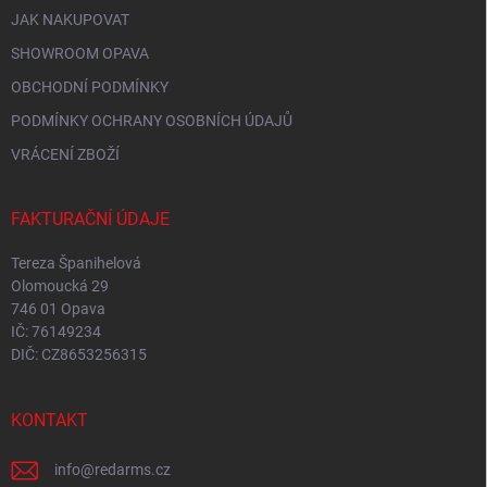
JAK NAKUPOVAT
SHOWROOM OPAVA
OBCHODNÍ PODMÍNKY
PODMÍNKY OCHRANY OSOBNÍCH ÚDAJŮ
VRÁCENÍ ZBOŽÍ
FAKTURAČNÍ ÚDAJE
Tereza Španihelová
Olomoucká 29
746 01 Opava
IČ: 76149234
DIČ: CZ8653256315
KONTAKT
info
@
redarms.cz