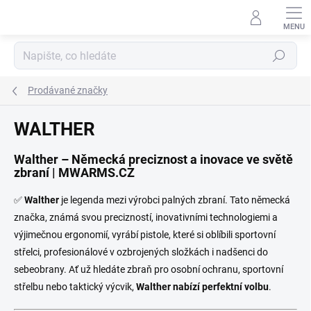
Přejít
na
obsah
Hledat
Prodávané značky
WALTHER
Walther – Německá preciznost a inovace ve světě
zbraní | MWARMS.CZ
✅
Walther
je legenda mezi výrobci palných zbraní. Tato německá
značka, známá svou precizností, inovativními technologiemi a
výjimečnou ergonomií, vyrábí pistole, které si oblíbili sportovní
střelci, profesionálové v ozbrojených složkách i nadšenci do
sebeobrany. Ať už hledáte zbraň pro osobní ochranu, sportovní
střelbu nebo taktický výcvik,
Walther nabízí perfektní volbu
.