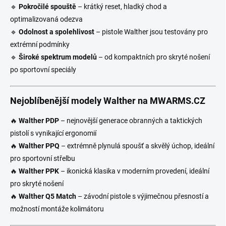
🔹
Pokročilé spouště
– krátký reset, hladký chod a
optimalizovaná odezva
🔹
Odolnost a spolehlivost
– pistole Walther jsou testovány pro
extrémní podmínky
🔹
Široké spektrum modelů
– od kompaktních pro skryté nošení
po sportovní speciály
Nejoblíbenější modely Walther na MWARMS.CZ
🔥
Walther PDP
– nejnovější generace obranných a taktických
pistolí s vynikající ergonomií
🔥
Walther PPQ
– extrémně plynulá spoušť a skvělý úchop, ideální
pro sportovní střelbu
🔥
Walther PPK
– ikonická klasika v moderním provedení, ideální
pro skryté nošení
🔥
Walther Q5 Match
– závodní pistole s výjimečnou přesností a
možností montáže kolimátoru