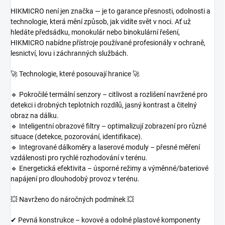
HIKMICRO není jen značka — je to garance přesnosti, odolnosti a
technologie, která mění způsob, jak vidíte svět v noci. Ať už
hledáte předsádku, monokulár nebo binokulární řešení,
HIKMICRO nabídne přístroje používané profesionály v ochraně,
lesnictví, lovu i záchranných službách.
🚀 Technologie, které posouvají hranice 🚀
🔹 Pokročilé termální senzory – citlivost a rozlišení navržené pro
detekci i drobných teplotních rozdílů, jasný kontrast a čitelný
obraz na dálku.
🔹 Inteligentní obrazové filtry – optimalizují zobrazení pro různé
situace (detekce, pozorování, identifikace).
🔹 Integrované dálkoměry a laserové moduly – přesné měření
vzdálenosti pro rychlé rozhodování v terénu.
🔹 Energetická efektivita – úsporné režimy a výměnné/bateriové
napájení pro dlouhodobý provoz v terénu.
💥 Navrženo do náročných podmínek 💥
✔
Pevná konstrukce – kovové a odolné plastové komponenty