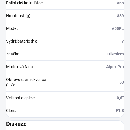
Balistický kalkulátor
:
Ano
Hmotnost (g)
:
889
Model
:
A50PL
Výdrž baterie (h)
:
7
Značka
:
Hikmicro
Modelová řada
:
Alpex Pro
Obnovovací frekvence
50
(Hz)
:
Velikost displeje
:
0,6”
Clona
:
F1.8
Diskuze