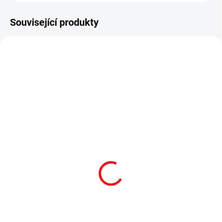
Související produkty
DOPRAVA ZDARMA
DOPRAVA ZDARMA
SKLADEM
SKLADEM
HIKMICRO ALPEX PRO
HIKMICRO ALPEX 4K
A50P
LRF A50EL
HIKMICRO ALPEX PRO A50P ✅