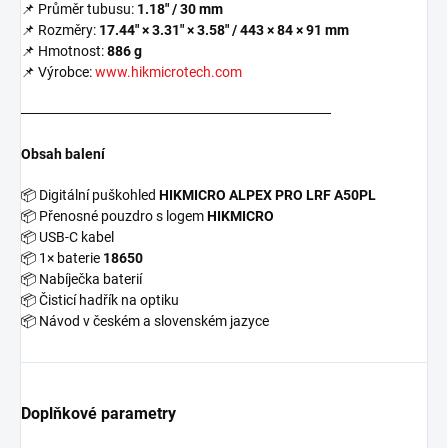
📌 Průměr tubusu:
1.18" / 30 mm
📌 Rozměry:
17.44" × 3.31" × 3.58" / 443 × 84 × 91 mm
📌 Hmotnost:
886 g
📌 Výrobce:
www.hikmicrotech.com
───────────────────────────────
Obsah balení
📦
Digitální puškohled
HIKMICRO ALPEX PRO LRF A50PL
📦
Přenosné pouzdro s logem
HIKMICRO
📦
USB-C kabel
📦
1× baterie
18650
📦
Nabíječka baterií
📦
Čisticí hadřík na optiku
📦
Návod v českém a slovenském jazyce
Doplňkové parametry