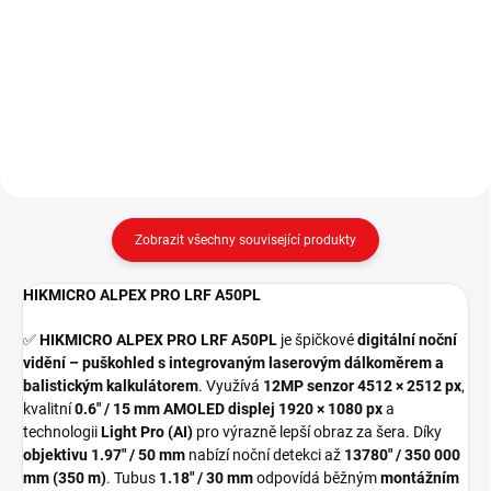
Digitální noční vidění HIKMICRO
HIKMICRO ALPEX PRO A50P je
ALPEX 4K LRF A50EL –
moderní digitální noční vidění –
puškohled s laserovým
puškohled, který poskytuje ostrý a
dálkoměrem a UHD senzorem,
detailní obraz ve dne, za šera i v
denní i noční režim ✅ HIKMICRO
noci. Využívá 12MP...
ALPEX 4K LRF A50EL je revoluční
digitální...
Zobrazit všechny související produkty
HIKMICRO ALPEX PRO LRF A50PL
✅
HIKMICRO ALPEX PRO LRF A50PL
je špičkové
digitální noční
vidění – puškohled s integrovaným laserovým dálkoměrem a
balistickým kalkulátorem
. Využívá
12MP senzor 4512 × 2512 px
,
kvalitní
0.6" / 15 mm AMOLED displej 1920 × 1080 px
a
technologii
Light Pro (AI)
pro výrazně lepší obraz za šera. Díky
objektivu 1.97" / 50 mm
nabízí noční detekci až
13780" / 350 000
mm (350 m)
. Tubus
1.18" / 30 mm
odpovídá běžným
montážním