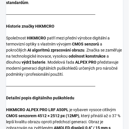
standardům
.
───────────────────────────────
Historie značky HIKMICRO
Společnost
HIKMICRO
patří mezi přední výrobce digitální a
termovizní optiky s vlastním vývojem
CMOS senzorů
a
pokročilých
AI algoritmů zpracování obrazu
. Značka se zaměřuje
na technologické inovace, vysokou
odolnost konstrukce
a
dlouhou
výdrž baterie
. Modelová řada
ALPEX PRO
představuje
moderní generaci digitálních puškohledů určených pro náročné
podmínky i profesionální použití.
───────────────────────────────
Detailní popis digitálního puškohledu
HIKMICRO ALPEX PRO LRF A50PL
je vybaven vysoce citlivým
CMOS senzorem 4512 × 2512 px (12MP)
, který přináší až o 37 %
lepší kvalitu obrazu oproti předchozí generaci. Obraz je
zobrazován na zvětšeném
AMOLED displeji 0.6" / 15 mm s