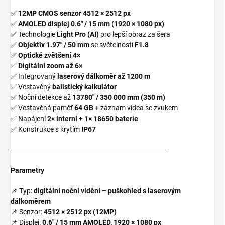
✅
12MP CMOS senzor 4512 × 2512 px
✅
AMOLED displej 0.6" / 15 mm (1920 × 1080 px)
✅ Technologie
Light Pro (AI)
pro lepší obraz za šera
✅
Objektiv 1.97" / 50 mm
se světelností
F1.8
✅
Optické zvětšení 4×
✅
Digitální zoom až 6×
✅ Integrovaný
laserový dálkoměr až 1200 m
✅ Vestavěný
balistický kalkulátor
✅ Noční detekce až
13780" / 350 000 mm (350 m)
✅ Vestavěná paměť
64 GB
+ záznam videa se zvukem
✅ Napájení
2× interní + 1× 18650 baterie
✅ Konstrukce s krytím
IP67
───────────────────────────────
Parametry
📌 Typ:
digitální noční vidění – puškohled s laserovým
dálkoměrem
📌 Senzor:
4512 × 2512 px (12MP)
📌 Displej:
0.6" / 15 mm AMOLED, 1920 × 1080 px