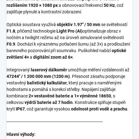
rozlišením 1920 × 1080 px
a obnovovací frekvencí
50 Hz
, což
zajišťuje plynulé a kontrastní zobrazení.
Optická soustava využívá
objektiv 1.97" / 50 mm
se světelností
F1.8
, přičemž technologie
Light Pro (AI)
optimalizuje obraz v
nočním a twilight režimu až na úroveň simulované světelnosti
F0.9
. Dochází k výraznému potlačení šumu (až 3×) a prodloužení
barevného pozorování při soumraku. Puškohled nabízí
optické
zvětšení 4×
a
digitální zoom až 6×
.
Integrovaný
laserový dálkoměr
umožňuje měření vzdálenosti až
47244" / 1 200 000 mm (1200 m)
. Přesnost zásahu podporuje
vestavěný
balistický kalkulátor
, který pracuje s naměřenými
hodnotami a pomáhá s korekcí střelby. Napájení zajišťuje
kombinace
2× vestavěné baterie a 1× výměnné 18650
, s
celkovou
výdrží baterie až 7 hodin
. Konstrukce splňuje stupeň
krytí
IP67
, což garantuje vysokou
odolnost proti vodě a prachu
.
───────────────────────────────
Hlavní výhody: