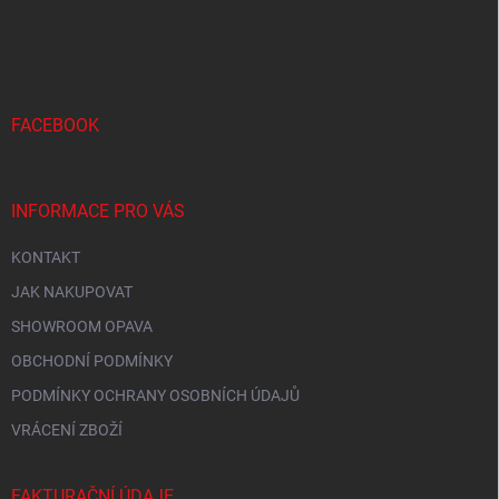
Z
á
p
a
t
í
FACEBOOK
INFORMACE PRO VÁS
KONTAKT
JAK NAKUPOVAT
SHOWROOM OPAVA
OBCHODNÍ PODMÍNKY
PODMÍNKY OCHRANY OSOBNÍCH ÚDAJŮ
VRÁCENÍ ZBOŽÍ
FAKTURAČNÍ ÚDAJE