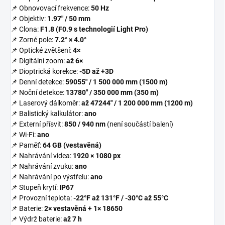
📌 Obnovovací frekvence:
50 Hz
📌 Objektiv:
1.97" / 50 mm
📌 Clona:
F1.8 (F0.9 s technologií Light Pro)
📌 Zorné pole:
7.2° × 4.0°
📌 Optické zvětšení:
4×
📌 Digitální zoom:
až 6×
📌 Dioptrická korekce:
-5D až +3D
📌 Denní detekce:
59055" / 1 500 000 mm (1500 m)
📌 Noční detekce:
13780" / 350 000 mm (350 m)
📌 Laserový dálkoměr:
až 47244" / 1 200 000 mm (1200 m)
📌 Balistický kalkulátor:
ano
📌 Externí přísvit:
850 / 940 nm
(není součástí balení)
📌 Wi-Fi:
ano
📌 Paměť:
64 GB (vestavěná)
📌 Nahrávání videa:
1920 × 1080 px
📌 Nahrávání zvuku:
ano
📌 Nahrávání po výstřelu:
ano
📌 Stupeň krytí:
IP67
📌 Provozní teplota:
-22°F až 131°F / -30°C až 55°C
📌 Baterie:
2× vestavěná + 1× 18650
📌 Výdrž baterie:
až 7 h