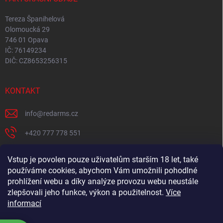
Tereza Španihelová
Olomoucká 29
746 01 Opava
IČ: 76149234
DIČ: CZ8653256315
KONTAKT
info
@
redarms.cz
+420 777 778 551
REDARMS na Facebooku
Vstup je povolen pouze uživatelům starším 18 let, také
používáme cookies, abychom Vám umožnili pohodlné
redarms_cz/
prohlížení webu a díky analýze provozu webu neustále
YOUTUBE
zlepšovali jeho funkce, výkon a použitelnost.
Více
informací
@misswick_cz