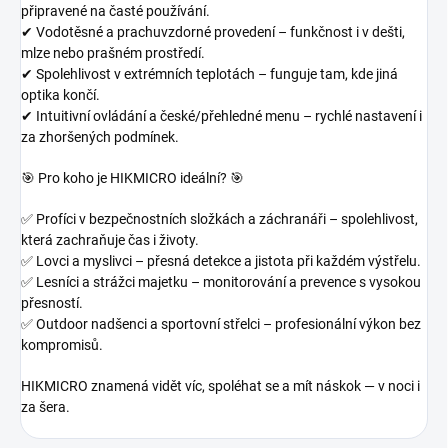
připravené na časté používání.
✔
Vodotěsné a prachuvzdorné provedení – funkčnost i v dešti,
mlze nebo prašném prostředí.
✔
Spolehlivost v extrémních teplotách – funguje tam, kde jiná
optika končí.
✔
Intuitivní ovládání a české/přehledné menu – rychlé nastavení i
za zhoršených podmínek.
🎯 Pro koho je HIKMICRO ideální? 🎯
✅ Profíci v bezpečnostních složkách a záchranáři – spolehlivost,
která zachraňuje čas i životy.
✅ Lovci a myslivci – přesná detekce a jistota při každém výstřelu.
✅ Lesníci a strážci majetku – monitorování a prevence s vysokou
přesností.
✅ Outdoor nadšenci a sportovní střelci – profesionální výkon bez
kompromisů.
HIKMICRO znamená vidět víc, spoléhat se a mít náskok — v noci i
za šera.