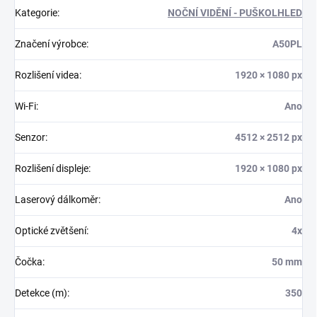
Kategorie
:
NOČNÍ VIDĚNÍ - PUŠKOLHLED
Značení výrobce
:
A50PL
Rozlišení videa
:
1920 × 1080 px
Wi-Fi
:
Ano
Senzor
:
4512 × 2512 px
Rozlišení displeje
:
1920 × 1080 px
Laserový dálkoměr
:
Ano
Optické zvětšení
:
4x
Čočka
:
50 mm
Detekce (m)
:
350