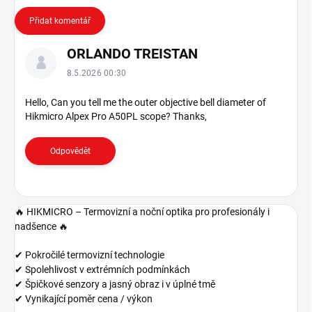
Přidat komentář
V
ORLANDO TREISTAN
ý
p
8.5.2026 00:30
i
s
Hello, Can you tell me the outer objective bell diameter of
Hikmicro Alpex Pro A50PL scope? Thanks,
d
i
s
Odpovědět
k
u
z
í
🔥 HIKMICRO – Termovizní a noční optika pro profesionály i
nadšence 🔥
✔
Pokročilé termovizní technologie
✔
Spolehlivost v extrémních podmínkách
✔
Špičkové senzory a jasný obraz i v úplné tmě
✔
Vynikající poměr cena / výkon