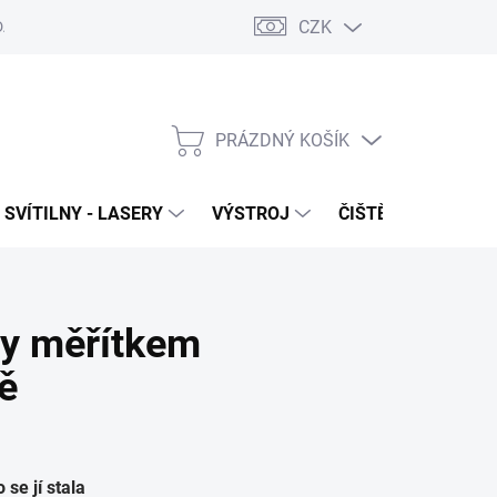
CZK
DAJŮ
VRÁCENÍ ZBOŽÍ
PRÁZDNÝ KOŠÍK
NÁKUPNÍ
KOŠÍK
SVÍTILNY - LASERY
VÝSTROJ
ČIŠTĚNÍ - NÁŘADÍ
ly měřítkem
ě
se jí stala