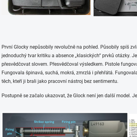
První Glocky nepůsobily revolučně na pohled. Působily spíš z
jednoduchý tvar kritiku a absence „klasických“ prvků otázky. J
přesvědčovat slovem. Přesvědčoval výsledkem. Pistole fungova
Fungovala špinavá, suchá, mokrá, zmrzlá i přehřátá. Fungovala u st
těch, kteří ji brali jako pracovní nástroj bez sentimentu.
Postupně se začalo ukazovat, že Glock není jen další model. J