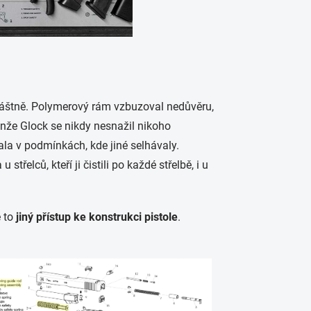
vláštně. Polymerový rám vzbuzoval nedůvěru,
enže Glock se nikdy nesnažil nikoho
la v podmínkách, kde jiné selhávaly.
řelců, kteří ji čistili po každé střelbě, i u
e to
jiný přístup ke konstrukci pistole
.