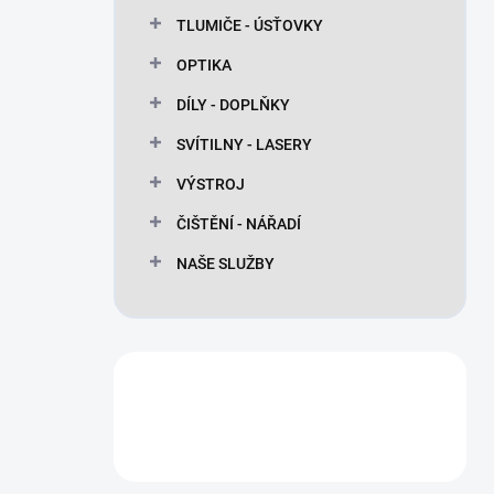
n
TLUMIČE - ÚSŤOVKY
í
p
OPTIKA
a
n
DÍLY - DOPLŇKY
e
SVÍTILNY - LASERY
l
VÝSTROJ
ČIŠTĚNÍ - NÁŘADÍ
NAŠE SLUŽBY