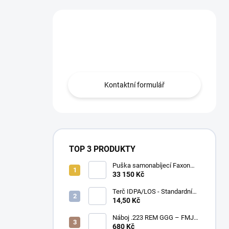
Máte otázku?
Obraťte se na nás.
Kontaktní formulář
TOP 3 PRODUKTY
Puška samonabíjecí Faxon
Ascent pro AR-15 .223 Rem
33 150 Kč
10,5" – BLK
Terč IDPA/LOS - Standardní
velikost
14,50 Kč
Náboj .223 REM GGG – FMJ
55gr / PAPÍROVÉ BALENÍ
680 Kč