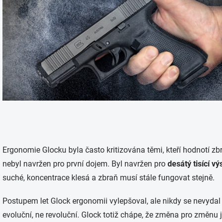
Ergonomie Glocku byla často kritizována těmi, kteří hodnotí zb
nebyl navržen pro první dojem. Byl navržen pro
desátý tisící vý
suché, koncentrace klesá a zbraň musí stále fungovat stejně.
Postupem let Glock ergonomii vylepšoval, ale nikdy se nevyda
evoluční, ne revoluční. Glock totiž chápe, že změna pro změnu je