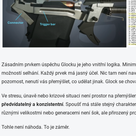
Zásadním prvkem úspěchu Glocku je jeho vnitřní logika. Mini
možností selhání. Každý prvek má jasný účel. Nic tam není nav
pozornost, nenutí vás přemýšlet, co udělat jinak. Glock se chová 
Ve stresu, únavě nebo krizové situaci není prostor na přemýšlen
předvídatelný a konzistentní
. Spoušť má stále stejný charakte
různými velikostmi nebo generacemi není šok, ale přirozený pr
Tohle není náhoda. To je záměr.