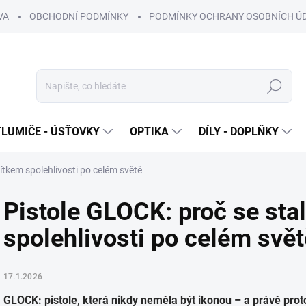
VA
OBCHODNÍ PODMÍNKY
PODMÍNKY OCHRANY OSOBNÍCH Ú
Hledat
TLUMIČE - ÚSŤOVKY
OPTIKA
DÍLY - DOPLŇKY
ítkem spolehlivosti po celém světě
Pistole GLOCK: proč se sta
spolehlivosti po celém svět
17.1.2026
GLOCK: pistole, která nikdy neměla být ikonou – a právě proto 