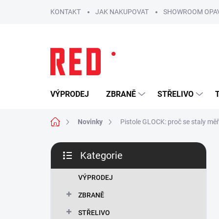
Přejít
KONTAKT
JAK NAKUPOVAT
SHOWROOM OPA
na
obsah
VÝPRODEJ
ZBRANĚ
STŘELIVO
Domů
Novinky
Pistole GLOCK: proč se staly měř
P
Kategorie
o
Přeskočit
s
kategorie
t
VÝPRODEJ
r
ZBRANĚ
a
n
STŘELIVO