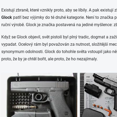
Existují zbraně, které vznikly proto, aby se líbily. A pak existují
Glock
patří bez výjimky do té druhé kategorie. Není to značka
ruční výrobě. Glock je značka postavená na jediné myšlence: zb
Když se Glock objevil, svět pistolí byl plný tradic, dogmat a za
vypadat. Ocelový rám byl považován za nutnost, složitější m
synonymum odolnosti. Glock do tohohle světa vstoupil jako ně
proto, že by je chtěl bořit, ale proto, že ho nezajímaly.