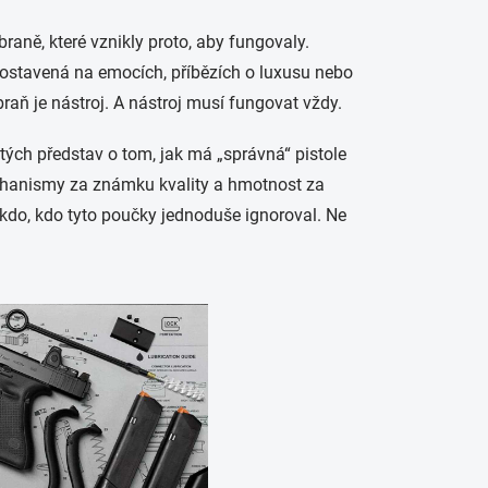
 zbraně, které vznikly proto, aby fungovaly.
 postavená na emocích, příbězích o luxusu nebo
raň je nástroj. A nástroj musí fungovat vždy.
žitých představ o tom, jak má „správná“ pistole
echanismy za známku kvality a hmotnost za
kdo, kdo tyto poučky jednoduše ignoroval. Ne