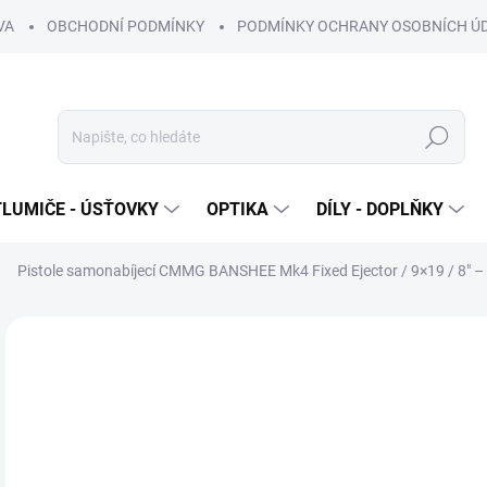
VA
OBCHODNÍ PODMÍNKY
PODMÍNKY OCHRANY OSOBNÍCH Ú
Hledat
TLUMIČE - ÚSŤOVKY
OPTIKA
DÍLY - DOPLŇKY
Pistole samonabíjecí CMMG BANSHEE Mk4 Fixed Ejector / 9×19 / 8" –
Neohodnoceno
Podrobnosti hodnocení
ZNAČKA
ZBROJNÍ OPRÁVNĚNÍ
MOŽNOST ROZVOZU
54
44 