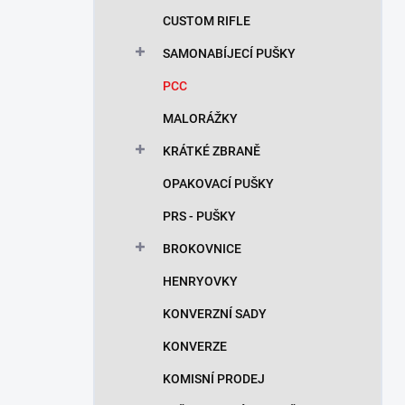
n
CUSTOM RIFLE
í
p
SAMONABÍJECÍ PUŠKY
a
n
PCC
e
MALORÁŽKY
l
KRÁTKÉ ZBRANĚ
OPAKOVACÍ PUŠKY
PRS - PUŠKY
BROKOVNICE
HENRYOVKY
KONVERZNÍ SADY
KONVERZE
KOMISNÍ PRODEJ