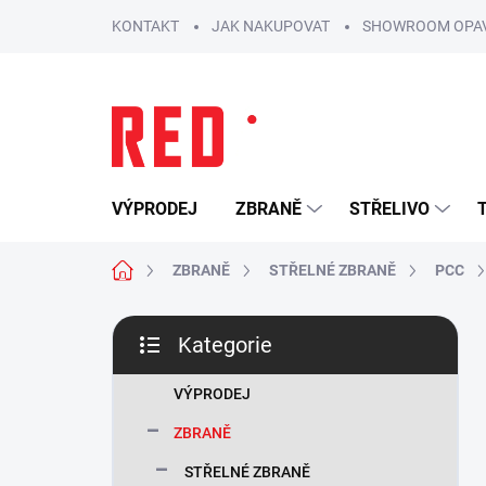
Přejít
KONTAKT
JAK NAKUPOVAT
SHOWROOM OPA
na
obsah
VÝPRODEJ
ZBRANĚ
STŘELIVO
Domů
ZBRANĚ
STŘELNÉ ZBRANĚ
PCC
P
Kategorie
o
Přeskočit
s
kategorie
t
VÝPRODEJ
r
ZBRANĚ
a
n
STŘELNÉ ZBRANĚ