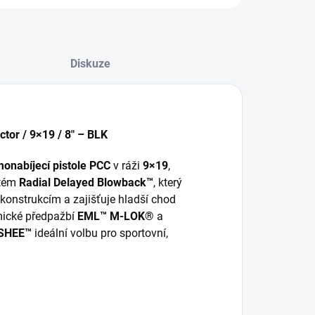
Diskuze
or / 9×19 / 8" – BLK
onabíjecí pistole PCC
v ráži
9×19
,
stém
Radial Delayed Blowback™
, který
konstrukcím a zajišťuje hladší chod
mické předpažbí
EML™ M-LOK®
a
SHEE™
ideální volbu pro sportovní,