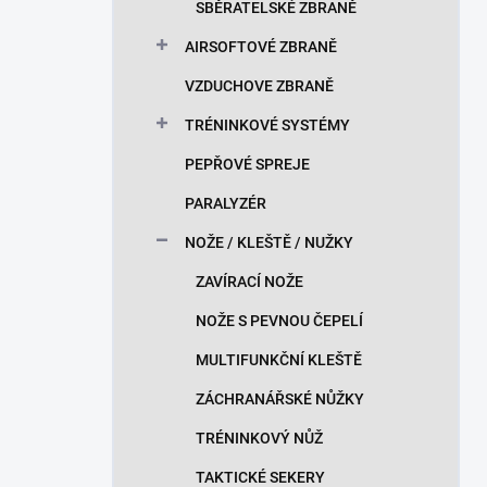
SBĚRATELSKÉ ZBRANĚ
AIRSOFTOVÉ ZBRANĚ
VZDUCHOVE ZBRANĚ
TRÉNINKOVÉ SYSTÉMY
PEPŘOVÉ SPREJE
PARALYZÉR
NOŽE / KLEŠTĚ / NUŽKY
ZAVÍRACÍ NOŽE
NOŽE S PEVNOU ČEPELÍ
MULTIFUNKČNÍ KLEŠTĚ
ZÁCHRANÁŘSKÉ NŮŽKY
TRÉNINKOVÝ NŮŽ
TAKTICKÉ SEKERY