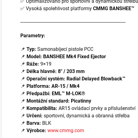
✅ Optimalizováno pro sportovní a dynamickou střelb
✅ Vysoká spolehlivost platformy
CMMG BANSHEE™
───────────────────────────────
Parametry:
📌
Typ:
Samonabíjecí pistole PCC
📌
Model:
BANSHEE Mk4 Fixed Ejector
📌
Ráže:
9×19
📌
Délka hlavně:
8" / 203 mm
📌
Operační systém:
Radial Delayed Blowback™
📌
Platforma:
AR-15 / Mk4
📌
Předpažbí:
EML™ M-LOK®
📌
Montážní standard:
Picatinny
📌
Kompatibilita:
AR15 ovládací prvky a příslušenství
📌
Určení:
sportovní, dynamická a obranná střelba
📌
Barva:
BLK
📌
Výrobce:
www.cmmg.com