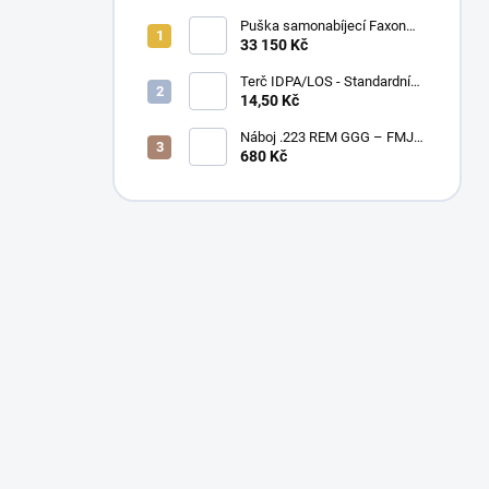
Puška samonabíjecí Faxon
Ascent pro AR-15 .223 Rem
33 150 Kč
10,5" – BLK
Terč IDPA/LOS - Standardní
velikost
14,50 Kč
Náboj .223 REM GGG – FMJ
55gr / PAPÍROVÉ BALENÍ
680 Kč