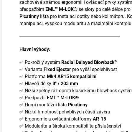
zachovává známou ergonomii i ovládací prvky systém
předpažbím
EML™ M-LOK®
se sloty po celé délce pro
Picatinny
lišta pro instalaci optiky nebo kolimátoru. 
manipulaci, vysokou modularitu a maximální kontrolu 
───────────────────────────────
Hlavní výhody:
✅ Pokročilý systém
Radial Delayed Blowback™
✅ Varianta
Fixed Ejector
pro vyšší spolehlivost
✅ Platforma
Mk4 AR15 kompatibilní
✅ Hlaveň délky
8" / 203 mm
✅ Nižší zpětný ráz oproti klasickému blowback systé
✅ Předpažbí
EML™ M-LOK®
✅ Horní montážní lišta
Picatinny
✅ Nízká hmotnost pohyblivých částí závěru
✅ Ergonomie a ovládání platformy
AR-15
✅ Modularita a široká kompatibilita příslušenství