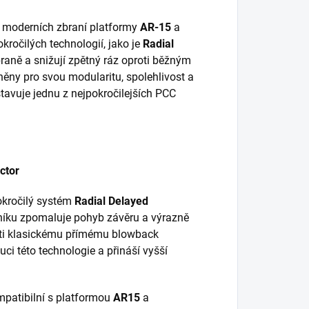
e moderních zbraní platformy
AR-15
a
ročilých technologií, jako je
Radial
zbraně a snižují zpětný ráz oproti běžným
ěny pro svou modularitu, spolehlivost a
tavuje jednu z nejpokročilejších PCC
ctor
okročilý systém
Radial Delayed
níku zpomaluje pohyb závěru a výrazně
roti klasickému přímému blowback
uci této technologie a přináší vyšší
mpatibilní s platformou
AR15
a