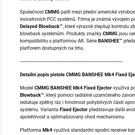
Společnost
CMMG
patří mezi přední americké výrobc
inovativních PCC systémů. Firma je známá vývojem pok
Delayed Blowback™
, které výrazně zlepšují kontrolu 
blowback systémům. Produkty značky
CMMG
jsou cen
kompatibilitu s platformou AR. Série
BANSHEE™
předs
platforem dostupných na trhu.
───────────────────────────────
Detailní popis pistole CMMG BANSHEE Mk4 Fixed Eje
Model
CMMG BANSHEE Mk4 Fixed Ejector
využívá p
Blowback™
, který pomocí radiálně uzamčeného závor
redukuje zpětný ráz i hmotnost pohyblivých částí op
systému. Varianta
Fixed Ejector
představuje další evol
spolehlivost a optimalizovaný chod mechanismu.
Platforma
Mk4
využívá standardní spodní receiver ko