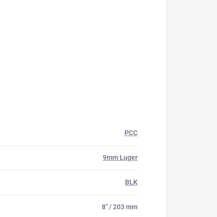
PCC
9mm Luger
BLK
8" / 203 mm