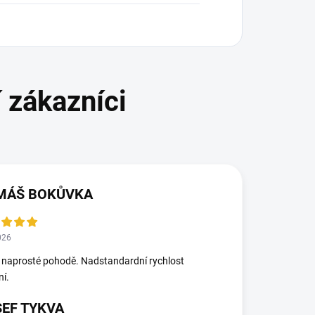
MÁŠ BOKŮVKA
026
 naprosté pohodě. Nadstandardní rychlost
ní.
SEF TYKVA