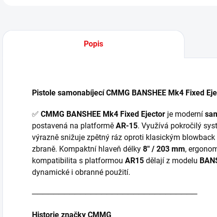
Popis
Pistole samonabíjecí CMMG BANSHEE Mk4 Fixed Eject
✅
CMMG BANSHEE Mk4 Fixed Ejector
je moderní
sam
postavená na platformě
AR-15
. Využívá pokročilý sy
výrazně snižuje zpětný ráz oproti klasickým blowback 
zbraně. Kompaktní hlaveň délky
8" / 203 mm
, ergono
kompatibilita s platformou
AR15
dělají z modelu
BAN
dynamické i obranné použití.
───────────────────────────────
Historie značky CMMG