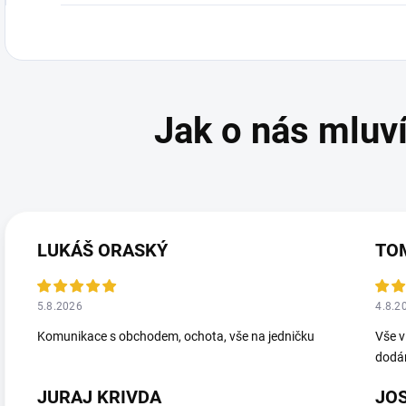
LUKÁŠ ORASKÝ
TO
5.8.2026
4.8.2
Komunikace s obchodem, ochota, vše na jedničku
Vše v
dodá
JURAJ KRIVDA
JO