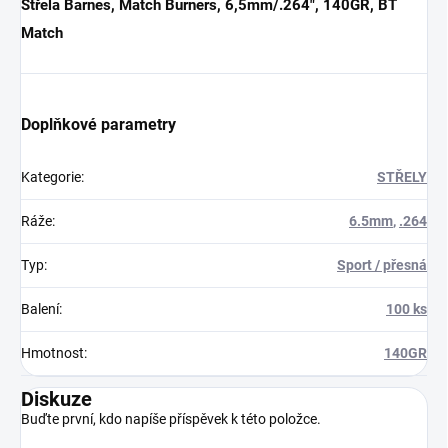
Střela Barnes, Match Burners, 6,5mm/.264", 140GR, BT
Match
Doplňkové parametry
Kategorie
:
STŘELY
Ráže
:
6.5mm
,
.264
Typ
:
Sport / přesná
Balení
:
100 ks
Hmotnost
:
140GR
Diskuze
Buďte první, kdo napíše příspěvek k této položce.