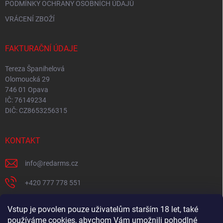
PODMÍNKY OCHRANY OSOBNÍCH ÚDAJŮ
VRÁCENÍ ZBOŽÍ
FAKTURAČNÍ ÚDAJE
Tereza Španihelová
Olomoucká 29
746 01 Opava
IČ: 76149234
DIČ: CZ8653256315
KONTAKT
info
@
redarms.cz
+420 777 778 551
REDARMS na Facebooku
Vstup je povolen pouze uživatelům starším 18 let, také
používáme cookies, abychom Vám umožnili pohodlné
redarms_cz/