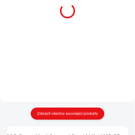
Detail
Střela Hornady, SUB-X, .30"/.308",
190GR, SUB-X
Střela ALSA PRO 9mm FMJ
115gr pro přebíjení – balení 500
ks ✅ Střela ALSA PRO 9mm FMJ
115gr je vhodná pro sportovní i
tréninkovou střelbu a přebíjení
pistolového střeliva....
Zobrazit všechny související produkty