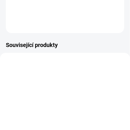
Match
DETAILNÍ INFORMACE
ZEPTAT SE
HLÍDAT
Související produkty
OBJEDNÁNO
SKLADEM
Střela ALSA PRO 9mm
Střela Hornady, SUB-X,
FMJ 115gr pro přebíjení
.30"/.308", 190GR, SUB-X
– balení 500 ks