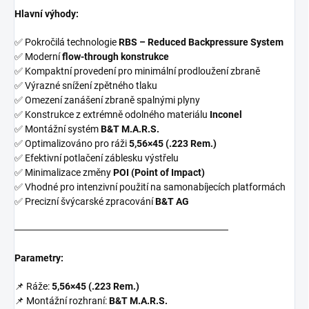
Hlavní výhody:
✅ Pokročilá technologie
RBS – Reduced Backpressure System
✅ Moderní
flow-through konstrukce
✅ Kompaktní provedení pro minimální prodloužení zbraně
✅ Výrazné snížení zpětného tlaku
✅ Omezení zanášení zbraně spalnými plyny
✅ Konstrukce z extrémně odolného materiálu
Inconel
✅ Montážní systém
B&T M.A.R.S.
✅ Optimalizováno pro ráži
5,56×45 (.223 Rem.)
✅ Efektivní potlačení záblesku výstřelu
✅ Minimalizace změny
POI (Point of Impact)
✅ Vhodné pro intenzivní použití na samonabíjecích platformách
✅ Precizní švýcarské zpracování
B&T AG
───────────────────────────────
Parametry:
📌 Ráže:
5,56×45 (.223 Rem.)
📌 Montážní rozhraní:
B&T M.A.R.S.