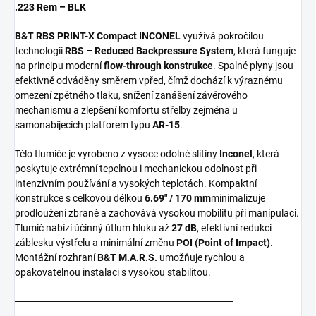
.223 Rem – BLK
B&T RBS PRINT-X Compact INCONEL
využívá pokročilou
technologii
RBS – Reduced Backpressure System
, která funguje
na principu moderní
flow-through konstrukce
. Spalné plyny jsou
efektivně odváděny směrem vpřed, čímž dochází k výraznému
omezení zpětného tlaku, snížení zanášení závěrového
mechanismu a zlepšení komfortu střelby zejména u
samonabíjecích platforem typu
AR-15
.
Tělo tlumiče je vyrobeno z vysoce odolné slitiny
Inconel
, která
poskytuje extrémní tepelnou i mechanickou odolnost při
intenzivním používání a vysokých teplotách. Kompaktní
konstrukce s celkovou délkou
6.69" / 170 mm
minimalizuje
prodloužení zbraně a zachovává vysokou mobilitu při manipulaci.
Tlumič nabízí účinný útlum hluku až
27 dB
, efektivní redukci
záblesku výstřelu a minimální změnu
POI (Point of Impact)
.
Montážní rozhraní
B&T M.A.R.S.
umožňuje rychlou a
opakovatelnou instalaci s vysokou stabilitou.
───────────────────────────────