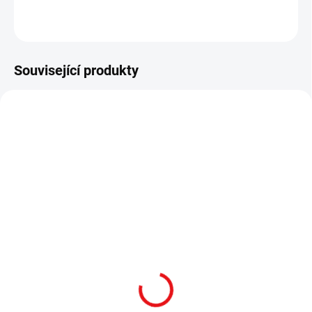
ZEPTAT SE
HLÍDAT
Související produkty
SKLADEM
SKLADEM
TLUMIČ VÝŠLEHU ASE
TLUMIČ VÝŠLEHU
UTRA BORELOCK 5,56,
BORELOCK HIPER 5,56,
A1 BIRD CAGE, 1/2"X28
1/2"X28, PLOCHÉ
(AR15, HK416)
ZAKONČENÍ (TĚŽKÉ
HLAVNĚ)