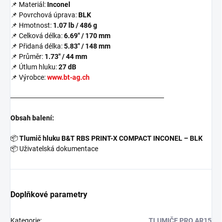
📌 Materiál:
Inconel
📌 Povrchová úprava:
BLK
📌 Hmotnost:
1.07 lb / 486 g
📌 Celková délka:
6.69" / 170 mm
📌 Přidaná délka:
5.83" / 148 mm
📌 Průměr:
1.73" / 44 mm
📌 Útlum hluku:
27 dB
📌 Výrobce:
www.bt-ag.ch
───────────────────────────────
Obsah balení:
📦
Tlumič hluku B&T RBS PRINT-X COMPACT INCONEL – BLK
📦
Uživatelská dokumentace
Doplňkové parametry
Kategorie
:
TLUMIČE PRO AR15