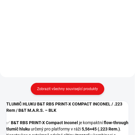
Tlumič výšlehu BoreLock 5,56, A1
Tlumič výšlehu ASE UTRA
Bird Cage, 1/2x28 (AR15,
BoreLock Hiper 5,56 / 1/2"x28
HK416)Ase Utra (FIN)
UNEF ✅ Efektivní tlumič výšlehu
s montážním rozhraním
BoreLock a závitem 1/2"x28
UNEF. Díky plochému zakončení
a...
Zobrazit všechny související produkty
TLUMIČ HLUKU B&T RBS PRINT-X COMPACT INCONEL / .223
Rem / B&T M.A.R.S. – BLK
✅
B&T RBS PRINT-X Compact Inconel
je kompaktní
flow-through
tlumič hluku
určený pro platformy v ráži
5,56×45 (.223 Rem.)
.