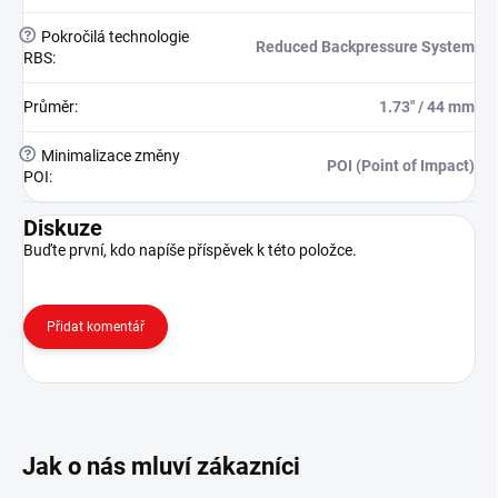
?
Pokročilá technologie
Reduced Backpressure System
RBS
:
Průměr
:
1.73" / 44 mm
?
Minimalizace změny
POI (Point of Impact)
POI
:
Diskuze
Buďte první, kdo napíše příspěvek k této položce.
Přidat komentář