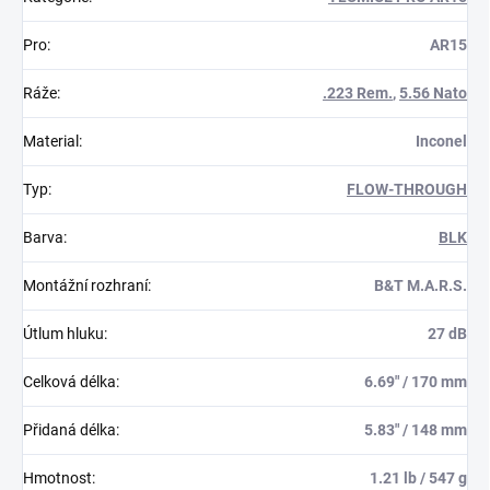
Pro
:
AR15
Ráže
:
.223 Rem.
,
5.56 Nato
Material
:
Inconel
Typ
:
FLOW-THROUGH
Barva
:
BLK
Montážní rozhraní
:
B&T M.A.R.S.
Útlum hluku
:
27 dB
Celková délka
:
6.69" / 170 mm
Přidaná délka
:
5.83" / 148 mm
Hmotnost
:
1.21 lb / 547 g