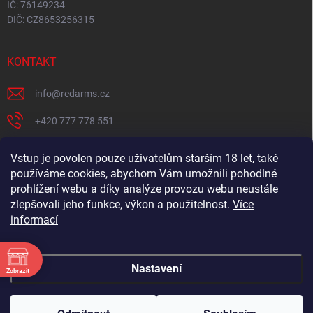
IČ: 76149234
DIČ: CZ8653256315
KONTAKT
info
@
redarms.cz
+420 777 778 551
REDARMS na Facebooku
Vstup je povolen pouze uživatelům starším 18 let, také
používáme cookies, abychom Vám umožnili pohodlné
redarms_cz/
prohlížení webu a díky analýze provozu webu neustále
YOUTUBE
zlepšovali jeho funkce, výkon a použitelnost.
Více
informací
@misswick_cz
Nastavení
Zobrazit
ÁNÍ
Copyright 2026
REDARMS.CZ
. Všechna práva vyhrazena.
Upravit nastavení
Chcete navštívit můj showroom? Tak volej 📞 777 778
ÁNÍ
cookies
551 ideálně 2. dny předem, at nejsem na rozvozu. Chci se