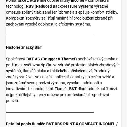
Konstrukce z extrémně odolné slitiny
Inconel
v kombinaci s
technologií
RBS (Reduced Backpressure System)
výrazně
omezuje zpětný tlak, zanášení zbraně a zlepšuje komfort střelby.
Kompaktní rozměry zajišťují minimální prodloužení zbraně při
zachování vysoké odolnosti a efektivity systému.
───────────────────────────────
Historie značky B&T
Společnost
B&T AG (Brügger & Thomet)
pochází ze Švýcarska a
patří mezi světovou špičku ve výrobě profesionálních zbraňových
systémů, tlumičů hluku a taktického příslušenství. Produkty
značky využívají vojenské a policejní jednotky po celém světě a
jsou známé svou precizní výrobou, vysokou odolností a
inovativními technologiemi. Tlumiče
B&T
dlouhodobě patří mezi
nejpokročilejší systémy určené pro profesionální i sportovní
použití.
───────────────────────────────
Detailní popis tlumiče B&T RBS PRINT-X COMPACT INCONEL /