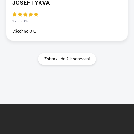
JOSEF TYKVA
27.7.2026
Všechno OK.
Zobrazit další hodnocení
Z
á
p
a
t