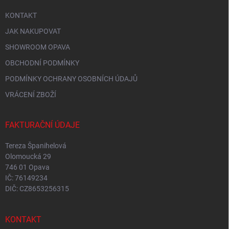
i
KONTAKT
s
u
JAK NAKUPOVAT
SHOWROOM OPAVA
OBCHODNÍ PODMÍNKY
PODMÍNKY OCHRANY OSOBNÍCH ÚDAJŮ
VRÁCENÍ ZBOŽÍ
FAKTURAČNÍ ÚDAJE
Tereza Španihelová
Olomoucká 29
746 01 Opava
IČ: 76149234
DIČ: CZ8653256315
KONTAKT