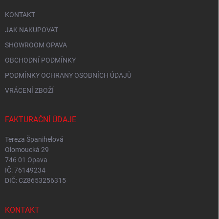
i
KONTAKT
s
u
JAK NAKUPOVAT
SHOWROOM OPAVA
OBCHODNÍ PODMÍNKY
PODMÍNKY OCHRANY OSOBNÍCH ÚDAJŮ
VRÁCENÍ ZBOŽÍ
FAKTURAČNÍ ÚDAJE
Tereza Španihelová
Olomoucká 29
746 01 Opava
IČ: 76149234
DIČ: CZ8653256315
KONTAKT